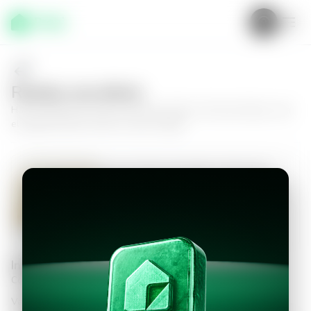
Realiza una oferta
Haz tu oferta por
Casa en San Juan Opico, San Juan Opico
y da
el siguiente paso hacia tu nuevo hogar.
Casa en San Juan Opico, San Juan
Opico
3
2.5
88
m²
$600.00
Información personal
Completa los datos para continuar
Valor a ofertar