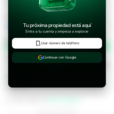
Número de teléfono
Tu próxima propiedad está aquí
+503
Entra a tu cuenta y empieza a explorar
Verificar número de teléfono por
Usar número de teléfono
Mensaje de texto
¿Cuándo deseas mudarte a la propiedad?
Continuar con Google
¿Cuánto tiempo deseas alquilar este inmueble?
He leído y aceptado los
términos y condiciones
¿Ya tienes una cuenta?