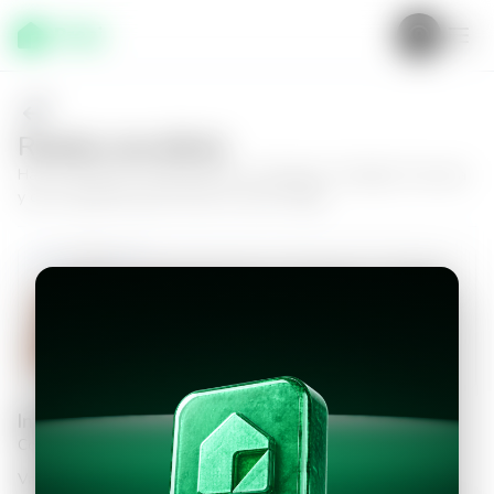
Realiza una oferta
Haz tu oferta por
Apartamento en Zaragoza, Complejo Tuscania
y da el siguiente paso hacia tu nuevo hogar.
Apartamento en Zaragoza, Complejo
Tuscania
3
3.5
135
m²
$1,700.00
Información personal
Completa los datos para continuar
Valor a ofertar