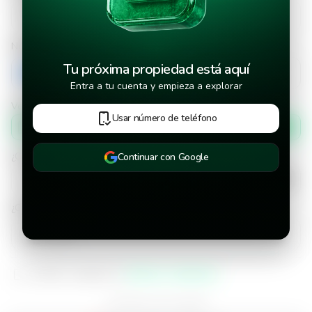
Número de teléfono
Tu próxima propiedad está aquí
+503
Entra a tu cuenta y empieza a explorar
Verificar número de teléfono por
Usar número de teléfono
Mensaje de texto
¿Cuándo deseas mudarte a la propiedad?
Continuar con Google
¿Cuánto tiempo deseas alquilar este inmueble?
He leído y aceptado los
términos y condiciones
¿Ya tienes una cuenta?