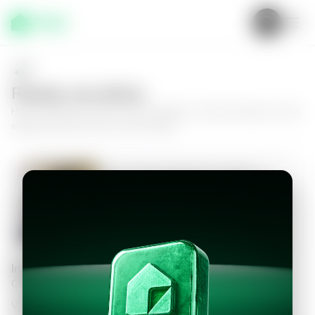
Realiza una oferta
Haz tu oferta por
Casa en San Salvador, Colonia Escalón
y da el
siguiente paso hacia tu nuevo hogar.
Casa en San Salvador, Colonia
Escalón
3
2.5
159
m²
$1,350.00
Información personal
Completa los datos para continuar
Valor a ofertar