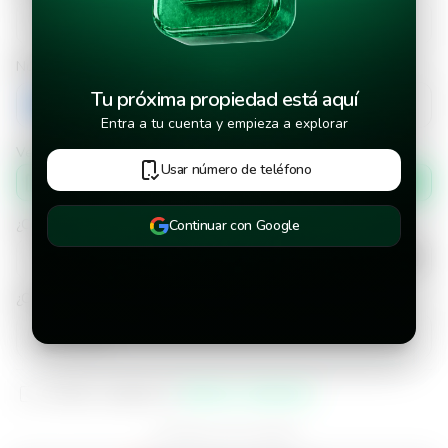
Número de teléfono
Tu próxima propiedad está aquí
+503
Entra a tu cuenta y empieza a explorar
Verificar número de teléfono por
Usar número de teléfono
Mensaje de texto
¿Cuándo deseas mudarte a la propiedad?
Continuar con Google
¿Cuánto tiempo deseas alquilar este inmueble?
He leído y aceptado los
términos y condiciones
¿Ya tienes una cuenta?