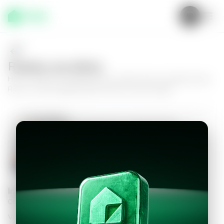
Realiza una oferta
Haz tu oferta por
Apartamento en Santa Tecla, Condado Santa
Rosa 1
y da el siguiente paso hacia tu nuevo hogar.
Apartamento en Santa Tecla,
Condado Santa Rosa 1
1
1
100
m²
$1,200.00
Información personal
Completa los datos para continuar
Valor a ofertar