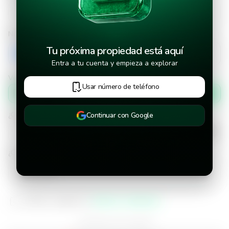
Número de teléfono
Tu próxima propiedad está aquí
+503
Entra a tu cuenta y empieza a explorar
Verificar número de teléfono por
Usar número de teléfono
Mensaje de texto
¿Cuándo deseas mudarte a la propiedad?
Continuar con Google
¿Cuánto tiempo deseas alquilar este inmueble?
He leído y aceptado los
términos y condiciones
¿Ya tienes una cuenta?