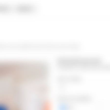
iata
Alquiler
olis
y da el siguiente paso hacia tu nuevo hogar.
Información personal
Completa los datos para contin
Valor a ofertar
Número de teléfono
+503