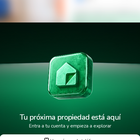
Verificar número de teléfono p
Mensaje de texto
¿Cuándo deseas mudarte a la 
Decápolis
¿Cuánto tiempo deseas alquila
He leído y aceptado los
términos
Tu próxima propiedad está aquí
Entra a tu cuenta y empieza a explorar
Tus datos están protegidos y encr