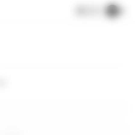
Español
uar