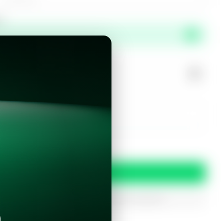
or
propiedad?
r este inmueble?
 y condiciones
Confirmar
oferta
iptados. Solo serán utilizados para procesar tu prereserva.