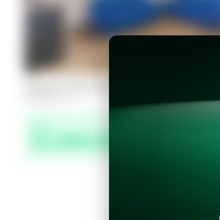
Casa en San Salvador, Urbanización 
4
4
132
m²
Precio
$1,000.00