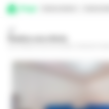
Comprar en planos
Compra inmed
Realiza una oferta
Haz tu oferta por
Casa en San Salvador, Urbanización Decáp