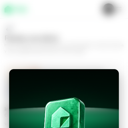
Realiza una oferta
Haz tu oferta por
Apartamento en San Salvador, Colonia Escalón
y da el siguiente paso hacia tu nuevo hogar.
Apartamento en San Salvador,
Colonia Escalón
2
2.5
110
m²
$1,050.00
Información personal
Completa los datos para continuar
Valor a ofertar