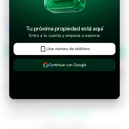
Número de teléfono
Tu próxima propiedad está aquí
+503
Entra a tu cuenta y empieza a explorar
Verificar número de teléfono por
Usar número de teléfono
Mensaje de texto
¿Cuándo deseas mudarte a la propiedad?
Continuar con Google
¿Cuánto tiempo deseas alquilar este inmueble?
He leído y aceptado los
términos y condiciones
¿Ya tienes una cuenta?