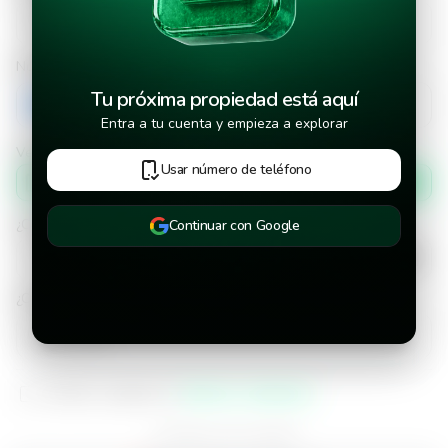
Número de teléfono
Tu próxima propiedad está aquí
+503
Entra a tu cuenta y empieza a explorar
Verificar número de teléfono por
Usar número de teléfono
Mensaje de texto
¿Cuándo deseas mudarte a la propiedad?
Continuar con Google
¿Cuánto tiempo deseas alquilar este inmueble?
He leído y aceptado los
términos y condiciones
¿Ya tienes una cuenta?