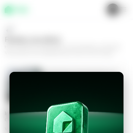
Realiza una oferta
Haz tu oferta por
Apartamento en San Salvador, Las Puertas
Villa Urbana
y da el siguiente paso hacia tu nuevo hogar.
Apartamento en San Salvador, Las
Puertas Villa Urbana
3
2.5
90
m²
$1,100.00
Información personal
Completa los datos para continuar
Valor a ofertar