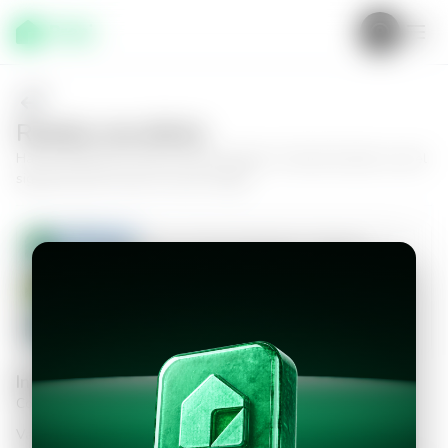
Realiza una oferta
Haz tu oferta por
Casa en San Salvador, Colonia Escalón
y da el
siguiente paso hacia tu nuevo hogar.
Casa en San Salvador, Colonia
Escalón
3
4.5
650
m²
$6,000.00
Información personal
Completa los datos para continuar
Valor a ofertar