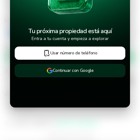
Número de teléfono
Tu próxima propiedad está aquí
+503
Entra a tu cuenta y empieza a explorar
Verificar número de teléfono por
Usar número de teléfono
Mensaje de texto
¿Cuándo deseas mudarte a la propiedad?
Continuar con Google
¿Cuánto tiempo deseas alquilar este inmueble?
He leído y aceptado los
términos y condiciones
¿Ya tienes una cuenta?