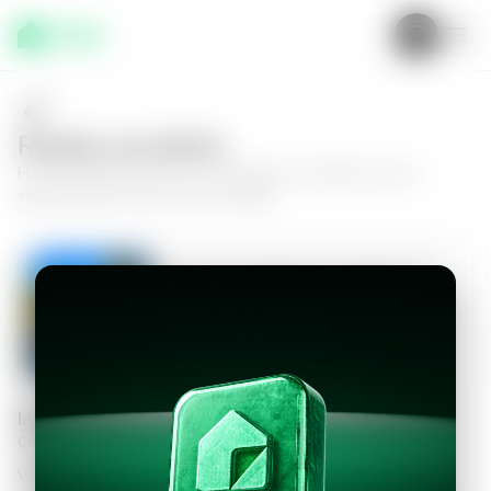
Realiza una oferta
Haz tu oferta por
Casa en La Libertad, La Libertad
y da el
siguiente paso hacia tu nuevo hogar.
Casa en La Libertad, La Libertad
3
4
200
m²
$950.00
Información personal
Completa los datos para continuar
Valor a ofertar