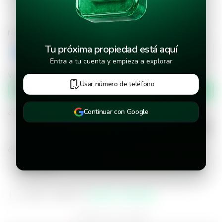
Número de teléfono
Tu próxima propiedad está aquí
+503
Entra a tu cuenta y empieza a explorar
Verificar número de teléfono por
Usar número de teléfono
Mensaje de texto
¿Cuándo deseas mudarte a la propiedad?
Continuar con Google
¿Cuánto tiempo deseas alquilar este inmueble?
He leído y aceptado los
términos y condiciones
¿Ya tienes una cuenta?