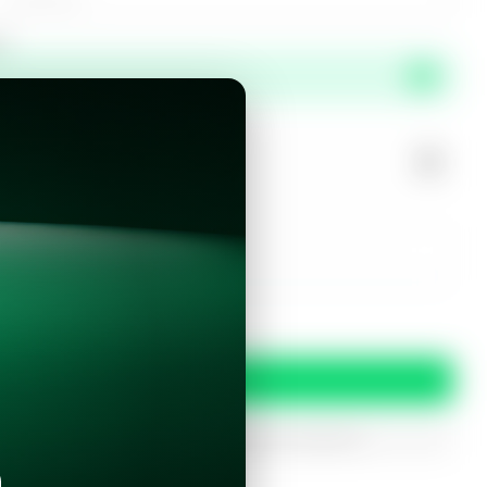
or
propiedad?
r este inmueble?
 y condiciones
Confirmar
oferta
iptados. Solo serán utilizados para procesar tu prereserva.