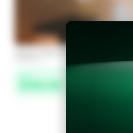
Casa en San Juan Opico, Ciudad Vers
3
1
80
m²
Precio
$360.00