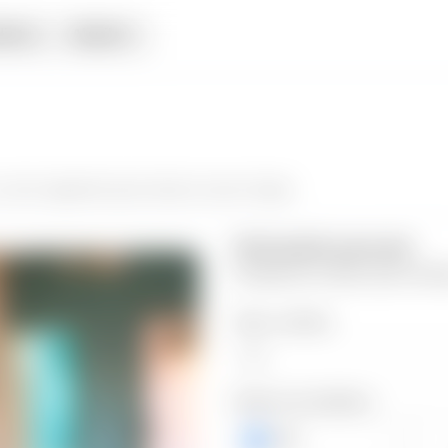
iata
Alquiler
 da el siguiente paso hacia tu nuevo hogar.
Información personal
Completa los datos para contin
Valor a ofertar
Número de teléfono
+503