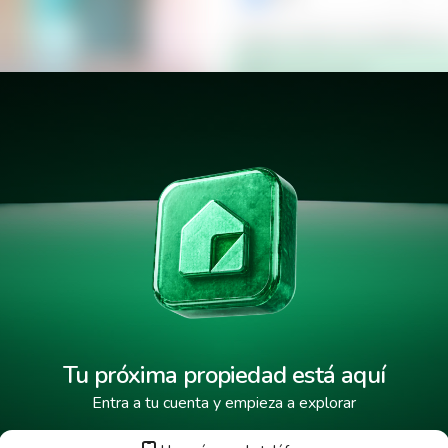
Verificar número de teléfono p
Mensaje de texto
¿Cuándo deseas mudarte a la 
alles
¿Cuánto tiempo deseas alquila
He leído y aceptado los
términos
Tu próxima propiedad está aquí
Entra a tu cuenta y empieza a explorar
Tus datos están protegidos y encr