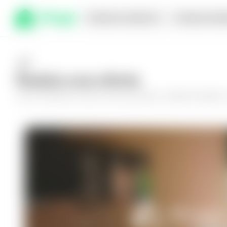
Comprar en planos
Compra inmed
Realiza una oferta
Haz tu oferta por
Casa en San Juan Opico, Ciudad Versalles
y