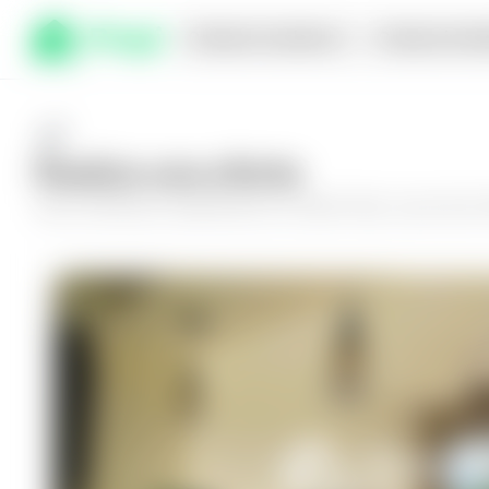
Comprar en planos
Compra inmed
Realiza una oferta
Haz tu oferta por
Apartamento en Santa Tecla, Luces de la