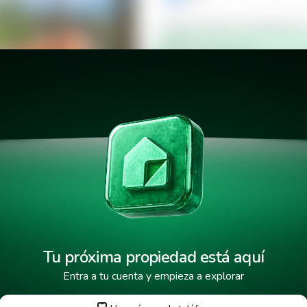
Verificar número de teléfono p
Mensaje de texto
¿Cuándo deseas mudarte a la 
de la Montaña
¿Cuánto tiempo deseas alquila
He leído y aceptado los
términos
Tu próxima propiedad está aquí
Entra a tu cuenta y empieza a explorar
Tus datos están protegidos y encr