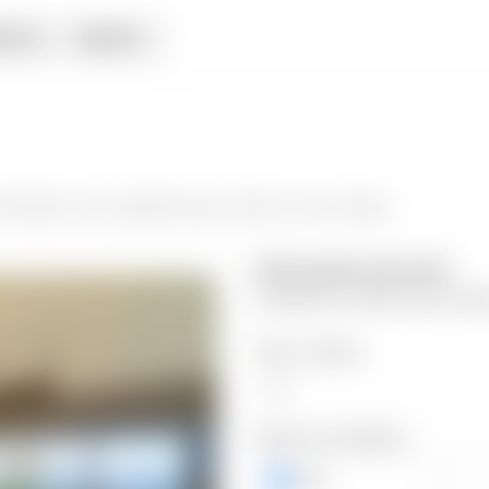
iata
Alquiler
 Montaña
y da el siguiente paso hacia tu nuevo hogar.
Información personal
Completa los datos para contin
Valor a ofertar
Número de teléfono
+503