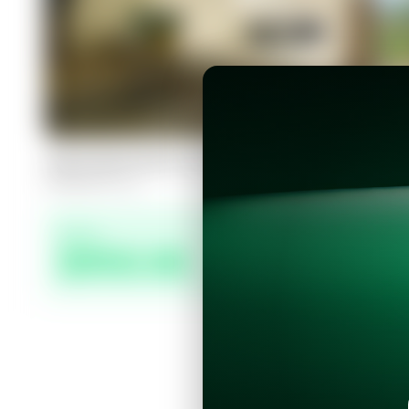
Apartamento en Santa Tecla, Luces 
2
2
100
m²
Precio
$950.00