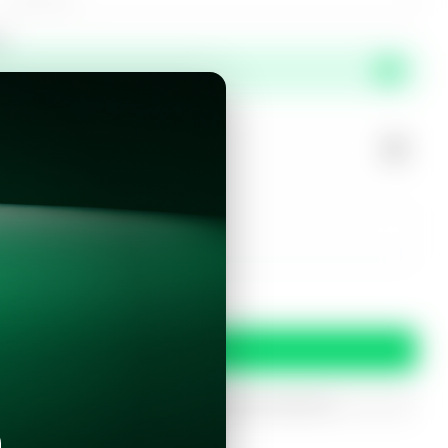
or
propiedad?
r este inmueble?
 y condiciones
Confirmar
oferta
iptados. Solo serán utilizados para procesar tu prereserva.