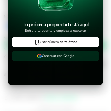
Número de teléfono
Tu próxima propiedad está aquí
+503
Entra a tu cuenta y empieza a explorar
Verificar número de teléfono por
Usar número de teléfono
Mensaje de texto
¿Cuándo deseas mudarte a la propiedad?
Continuar con Google
¿Cuánto tiempo deseas alquilar este inmueble?
He leído y aceptado los
términos y condiciones
¿Ya tienes una cuenta?