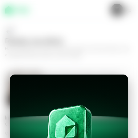
Realiza una oferta
Haz tu oferta por
Casa en San Juan Opico, San Juan Opico
y da
el siguiente paso hacia tu nuevo hogar.
Casa en San Juan Opico, San Juan
Opico
2
1
125
m²
$650.00
Información personal
Completa los datos para continuar
Valor a ofertar