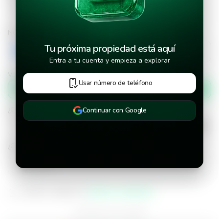
Número de teléfono
Tu próxima propiedad está aquí
+503
Entra a tu cuenta y empieza a explorar
Verificar número de teléfono por
Usar número de teléfono
Mensaje de texto
¿Cuándo deseas mudarte a la propiedad?
Continuar con Google
¿Cuánto tiempo deseas alquilar este inmueble?
He leído y aceptado los
términos y condiciones
¿Ya tienes una cuenta?