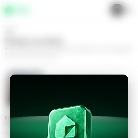
Realiza una oferta
Haz tu oferta por
Casa en Mejicanos, Mejicanos
y da el siguiente
paso hacia tu nuevo hogar.
Casa en Mejicanos, Mejicanos
4
2
120
m²
$1,200.00
Información personal
Completa los datos para continuar
Valor a ofertar