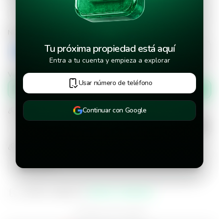
Número de teléfono
Tu próxima propiedad está aquí
+503
Entra a tu cuenta y empieza a explorar
Verificar número de teléfono por
Usar número de teléfono
Mensaje de texto
¿Cuándo deseas mudarte a la propiedad?
Continuar con Google
¿Cuánto tiempo deseas alquilar este inmueble?
He leído y aceptado los
términos y condiciones
¿Ya tienes una cuenta?