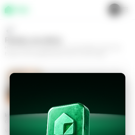
Realiza una oferta
Haz tu oferta por
Apartamento en San Salvador, Altos de la
Escalón
y da el siguiente paso hacia tu nuevo hogar.
Apartamento en San Salvador, Altos
de la Escalón
3
2
90
m²
$1,400.00
Información personal
Completa los datos para continuar
Valor a ofertar