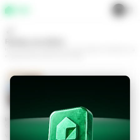
Realiza una oferta
Haz tu oferta por
Apartamento en San Salvador, San Benito
y da
el siguiente paso hacia tu nuevo hogar.
Apartamento en San Salvador, San
Benito
3
3.5
189
m²
$4,000.00
Información personal
Completa los datos para continuar
Valor a ofertar