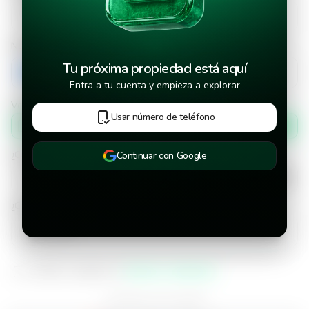
Número de teléfono
Tu próxima propiedad está aquí
+503
Entra a tu cuenta y empieza a explorar
Verificar número de teléfono por
Usar número de teléfono
Mensaje de texto
¿Cuándo deseas mudarte a la propiedad?
Continuar con Google
¿Cuánto tiempo deseas alquilar este inmueble?
He leído y aceptado los
términos y condiciones
¿Ya tienes una cuenta?