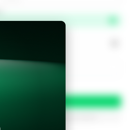
or
propiedad?
r este inmueble?
 y condiciones
Confirmar
oferta
iptados. Solo serán utilizados para procesar tu prereserva.