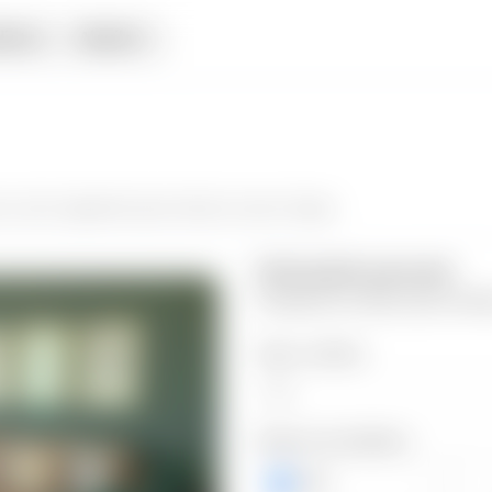
iata
Alquiler
a
y da el siguiente paso hacia tu nuevo hogar.
Información personal
Completa los datos para contin
Valor a ofertar
Número de teléfono
+503