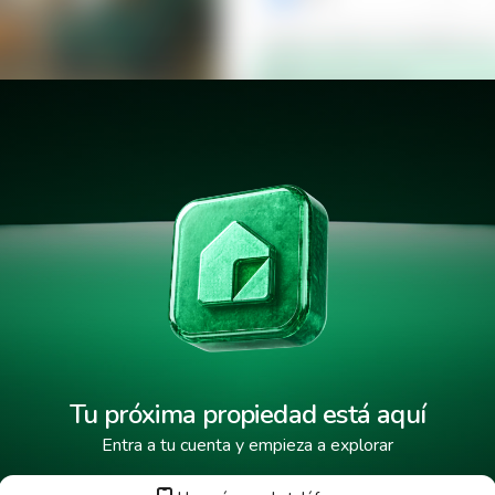
Verificar número de teléfono p
Mensaje de texto
¿Cuándo deseas mudarte a la 
ascota
¿Cuánto tiempo deseas alquila
He leído y aceptado los
términos
Tu próxima propiedad está aquí
Entra a tu cuenta y empieza a explorar
Tus datos están protegidos y encr