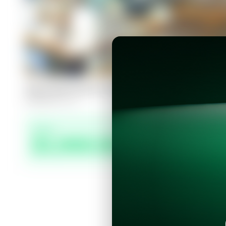
Apartamento en San Salvador, La M
3
2
125
m²
Precio
$1,900.00