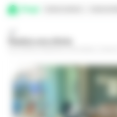
Comprar en planos
Compra inmed
Realiza una oferta
Haz tu oferta por
Apartamento en San Salvador, La Mascot