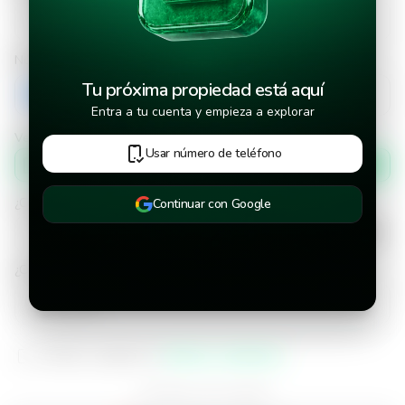
Número de teléfono
Tu próxima propiedad está aquí
+503
Entra a tu cuenta y empieza a explorar
Verificar número de teléfono por
Usar número de teléfono
Mensaje de texto
¿Cuándo deseas mudarte a la propiedad?
Continuar con Google
¿Cuánto tiempo deseas alquilar este inmueble?
He leído y aceptado los
términos y condiciones
¿Ya tienes una cuenta?