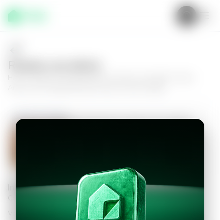
Realiza una oferta
Haz tu oferta por
Apartamento en Nuevo Cuscatlán, Torres
Artea
y da el siguiente paso hacia tu nuevo hogar.
Apartamento en Nuevo Cuscatlán,
Torres Artea
2
2.5
105
m²
$1,600.00
Información personal
Completa los datos para continuar
Valor a ofertar