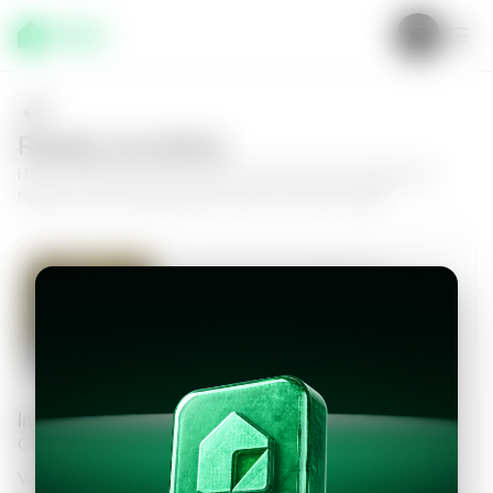
Realiza una oferta
Haz tu oferta por
Casa en San Jose Villanueva, Residencial
Miramar
y da el siguiente paso hacia tu nuevo hogar.
Casa en San Jose Villanueva,
Residencial Miramar
3
2.5
130
m²
$1,000.00
Información personal
Completa los datos para continuar
Valor a ofertar