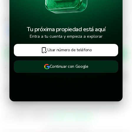
Número de teléfono
Tu próxima propiedad está aquí
+503
Entra a tu cuenta y empieza a explorar
Verificar número de teléfono por
Usar número de teléfono
Mensaje de texto
¿Cuándo deseas mudarte a la propiedad?
Continuar con Google
¿Cuánto tiempo deseas alquilar este inmueble?
He leído y aceptado los
términos y condiciones
¿Ya tienes una cuenta?