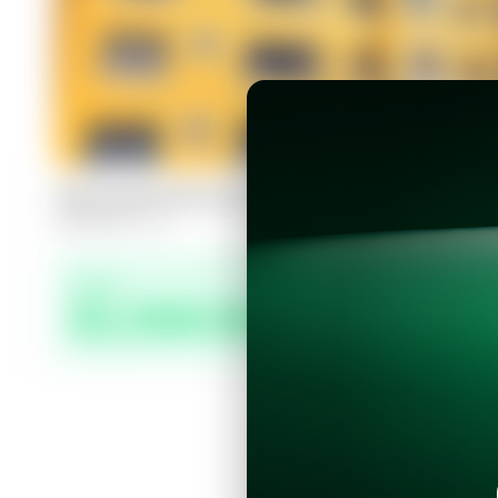
Apartamento en San Salvador, Colon
3
2
110
m²
Precio
$1,500.00