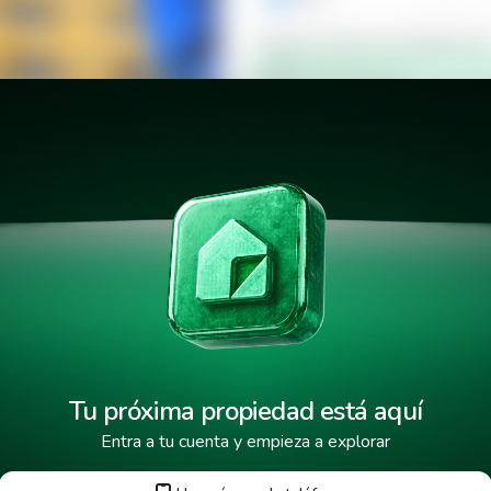
Verificar número de teléfono p
Mensaje de texto
¿Cuándo deseas mudarte a la 
ia Maquilishuat
¿Cuánto tiempo deseas alquila
He leído y aceptado los
términos
Tu próxima propiedad está aquí
Entra a tu cuenta y empieza a explorar
Tus datos están protegidos y encr