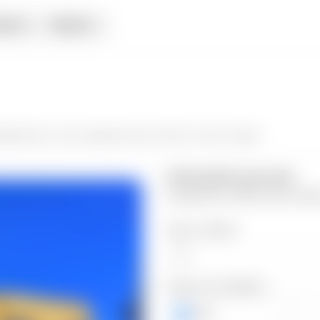
iata
Alquiler
uilishuat
y da el siguiente paso hacia tu nuevo hogar.
Información personal
Completa los datos para contin
Valor a ofertar
Número de teléfono
+503