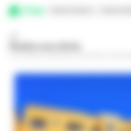
Comprar en planos
Compra inmed
Realiza una oferta
Haz tu oferta por
Apartamento en San Salvador, Colonia Maq