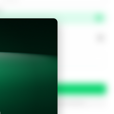
or
propiedad?
r este inmueble?
 y condiciones
Confirmar
oferta
iptados. Solo serán utilizados para procesar tu prereserva.