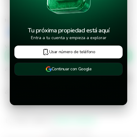
Número de teléfono
Tu próxima propiedad está aquí
+503
Entra a tu cuenta y empieza a explorar
Verificar número de teléfono por
Usar número de teléfono
Mensaje de texto
¿Cuándo deseas mudarte a la propiedad?
Continuar con Google
¿Cuánto tiempo deseas alquilar este inmueble?
He leído y aceptado los
términos y condiciones
¿Ya tienes una cuenta?