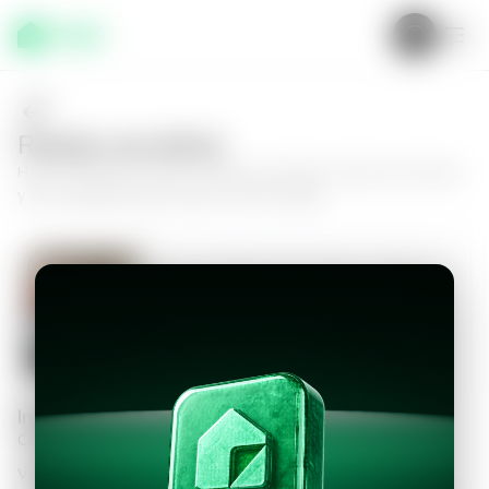
Realiza una oferta
Haz tu oferta por
Casa en Santa Ana Centro, Santa Ana Centro
y da el siguiente paso hacia tu nuevo hogar.
Casa en Santa Ana Centro, Santa Ana
Centro
5
0
811
m²
$4,000.00
Información personal
Completa los datos para continuar
Valor a ofertar