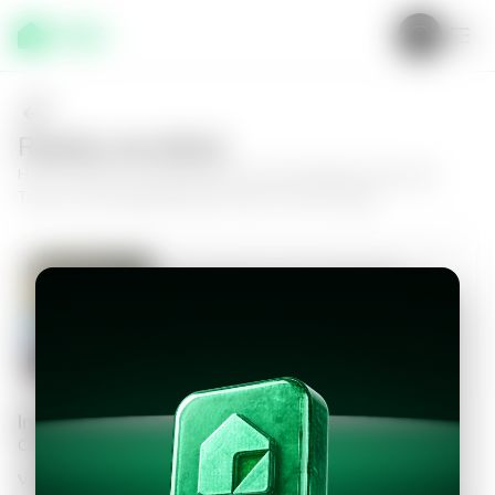
Realiza una oferta
Haz tu oferta por
Apartamento en San Salvador, Panorama
Tower
y da el siguiente paso hacia tu nuevo hogar.
Apartamento en San Salvador,
Panorama Tower
3
2.5
108
m²
$2,000.00
Información personal
Completa los datos para continuar
Valor a ofertar