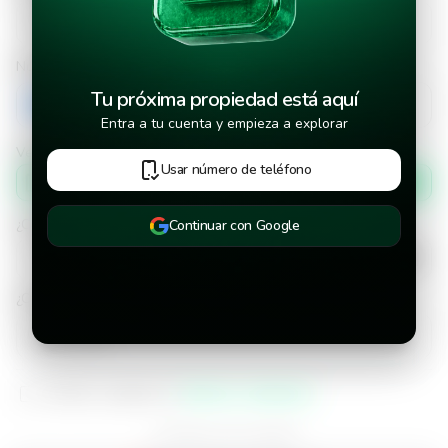
Número de teléfono
Tu próxima propiedad está aquí
+503
Entra a tu cuenta y empieza a explorar
Verificar número de teléfono por
Usar número de teléfono
Mensaje de texto
¿Cuándo deseas mudarte a la propiedad?
Continuar con Google
¿Cuánto tiempo deseas alquilar este inmueble?
He leído y aceptado los
términos y condiciones
¿Ya tienes una cuenta?