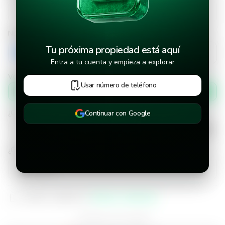
Número de teléfono
Tu próxima propiedad está aquí
+503
Entra a tu cuenta y empieza a explorar
Verificar número de teléfono por
Usar número de teléfono
Mensaje de texto
¿Cuándo deseas mudarte a la propiedad?
Continuar con Google
¿Cuánto tiempo deseas alquilar este inmueble?
He leído y aceptado los
términos y condiciones
¿Ya tienes una cuenta?