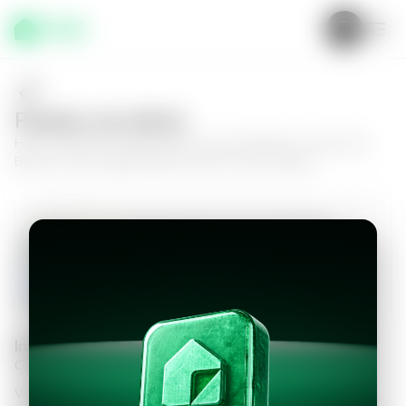
Realiza una oferta
Haz tu oferta por
Apartamento en San Salvador, Colonia Flor
Blanca
y da el siguiente paso hacia tu nuevo hogar.
Apartamento en San Salvador,
Colonia Flor Blanca
3
3
125
m²
$1,500.00
Información personal
Completa los datos para continuar
Valor a ofertar