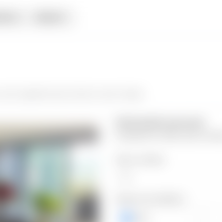
iata
Alquiler
 da el siguiente paso hacia tu nuevo hogar.
Información personal
Completa los datos para contin
Valor a ofertar
Número de teléfono
+503