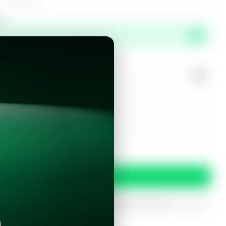
or
propiedad?
r este inmueble?
 y condiciones
Confirmar
oferta
iptados. Solo serán utilizados para procesar tu prereserva.