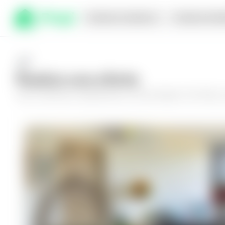
Comprar en planos
Compra inmed
Realiza una oferta
Haz tu oferta por
Apartamento en San Salvador, The Flats
y