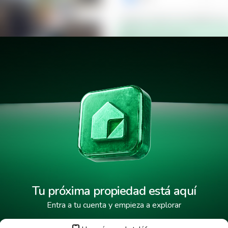
Verificar número de teléfono p
Mensaje de texto
¿Cuándo deseas mudarte a la 
lats
¿Cuánto tiempo deseas alquila
He leído y aceptado los
términos
Tu próxima propiedad está aquí
Entra a tu cuenta y empieza a explorar
Tus datos están protegidos y encr