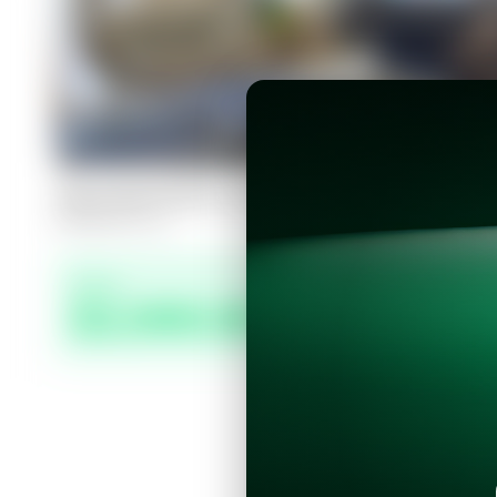
Apartamento en San Salvador, The F
3
3
160
m²
Precio
$2,000.00