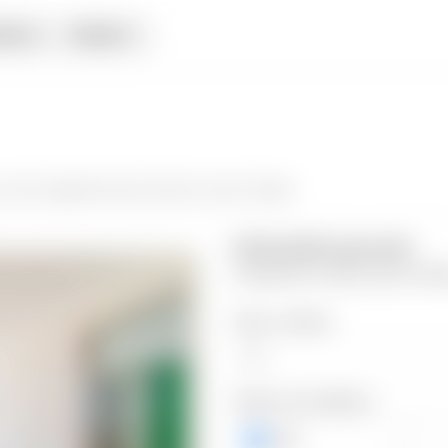
iata
Alquiler
 da el siguiente paso hacia tu nuevo hogar.
Información personal
Completa los datos para contin
Valor a ofertar
Número de teléfono
+503