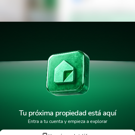
Verificar número de teléfono p
Mensaje de texto
¿Cuándo deseas mudarte a la 
Tecla
¿Cuánto tiempo deseas alquila
He leído y aceptado los
términos
Tu próxima propiedad está aquí
Entra a tu cuenta y empieza a explorar
Tus datos están protegidos y encr