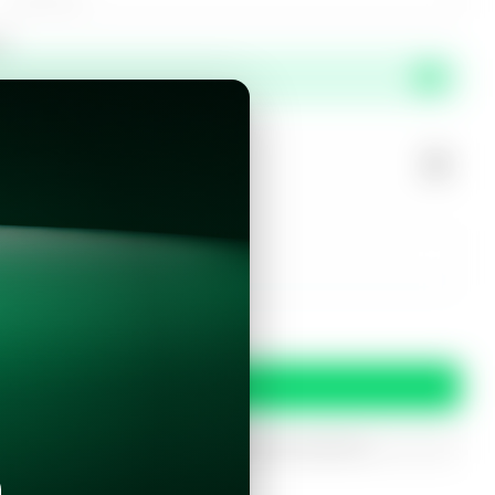
or
propiedad?
r este inmueble?
 y condiciones
Confirmar
oferta
iptados. Solo serán utilizados para procesar tu prereserva.