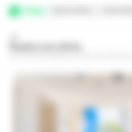
Comprar en planos
Compra inmed
Realiza una oferta
Haz tu oferta por
Apartamento en Santa Tecla, Santa Tecla
y