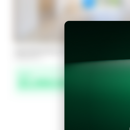
Apartamento en Santa Tecla, Santa 
2
2
90
m²
Precio
$1,050.00