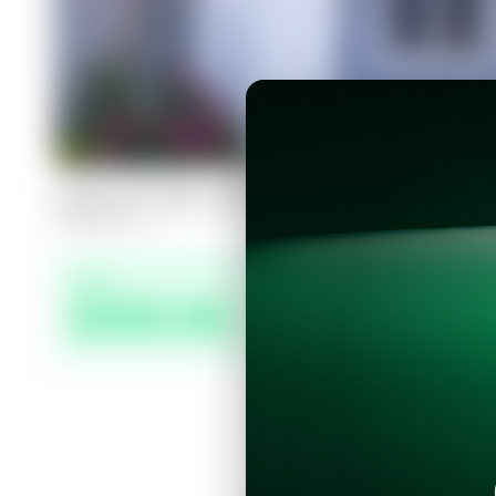
Casa en San Juan Opico, San Juan Op
2
1
77
m²
Precio
$400.00