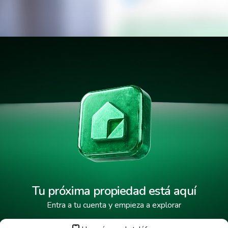
Verificar número de teléfono p
Mensaje de texto
¿Cuándo deseas mudarte a la 
ico
¿Cuánto tiempo deseas alquila
He leído y aceptado los
términos
Tu próxima propiedad está aquí
Entra a tu cuenta y empieza a explorar
Tus datos están protegidos y encr