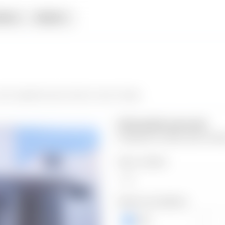
iata
Alquiler
a el siguiente paso hacia tu nuevo hogar.
Información personal
Completa los datos para contin
Valor a ofertar
Número de teléfono
+503