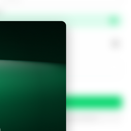
or
propiedad?
r este inmueble?
 y condiciones
Confirmar
oferta
iptados. Solo serán utilizados para procesar tu prereserva.