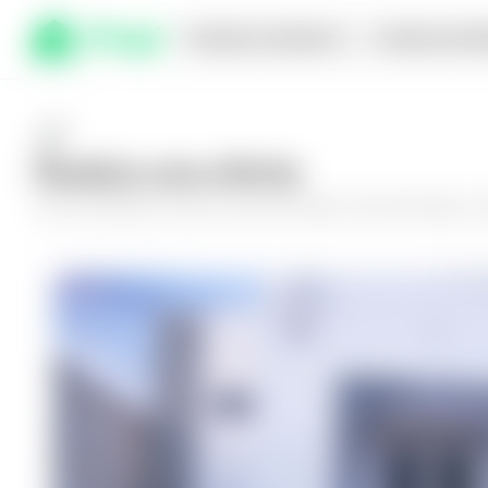
Comprar en planos
Compra inmed
Realiza una oferta
Haz tu oferta por
Casa en San Juan Opico, San Juan Opico
y d