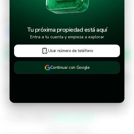
Número de teléfono
Tu próxima propiedad está aquí
+503
Entra a tu cuenta y empieza a explorar
Verificar número de teléfono por
Usar número de teléfono
Mensaje de texto
¿Cuándo deseas mudarte a la propiedad?
Continuar con Google
¿Cuánto tiempo deseas alquilar este inmueble?
He leído y aceptado los
términos y condiciones
¿Ya tienes una cuenta?