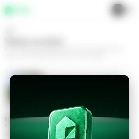
Realiza una oferta
Haz tu oferta por
Apartamento en Nuevo Cuscatlán, Torres
Artea
y da el siguiente paso hacia tu nuevo hogar.
Apartamento en Nuevo Cuscatlán,
Torres Artea
3
2.5
125
m²
$1,500.00
Información personal
Completa los datos para continuar
Valor a ofertar