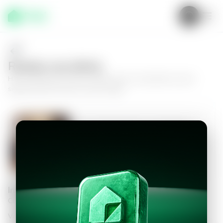
Realiza una oferta
Haz tu oferta por
Casa en Santa Tecla, Via del Mar
y da el
siguiente paso hacia tu nuevo hogar.
Casa en Santa Tecla, Via del Mar
3
2.5
170
m²
$1,500.00
Información personal
Completa los datos para continuar
Valor a ofertar