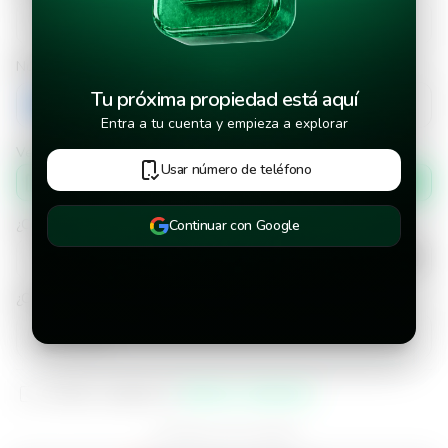
Número de teléfono
Tu próxima propiedad está aquí
+503
Entra a tu cuenta y empieza a explorar
Verificar número de teléfono por
Usar número de teléfono
Mensaje de texto
¿Cuándo deseas mudarte a la propiedad?
Continuar con Google
¿Cuánto tiempo deseas alquilar este inmueble?
He leído y aceptado los
términos y condiciones
¿Ya tienes una cuenta?