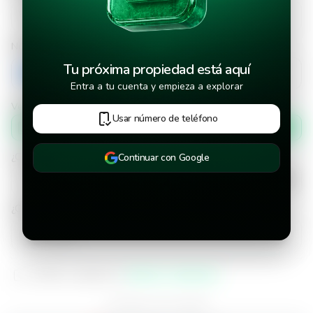
Número de teléfono
Tu próxima propiedad está aquí
+503
Entra a tu cuenta y empieza a explorar
Verificar número de teléfono por
Usar número de teléfono
Mensaje de texto
¿Cuándo deseas mudarte a la propiedad?
Continuar con Google
¿Cuánto tiempo deseas alquilar este inmueble?
He leído y aceptado los
términos y condiciones
¿Ya tienes una cuenta?