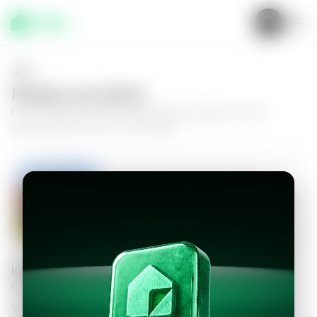
Realiza una oferta
Haz tu oferta por
Casa en Apopa, Portal Valterra
y da el
siguiente paso hacia tu nuevo hogar.
Casa en Apopa, Portal Valterra
3
2.5
118
m²
$750.00
Información personal
Completa los datos para continuar
Valor a ofertar