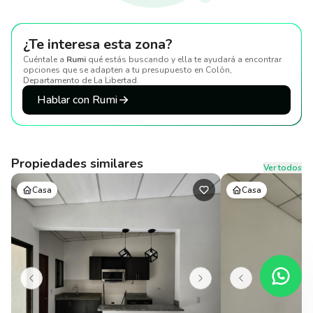
¿Te interesa esta zona?
Cuéntale a
Rumi
qué estás buscando y ella te ayudará a encontrar
opciones que se adapten a tu presupuesto
en Colón,
Departamento de La Libertad
.
Hablar con Rumi
Propiedades similares
Ver todos
Casa
Casa