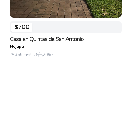
$700
Casa en Quintas de San Antonio
Nejapa
355
m²
·
3
·
2
·
2