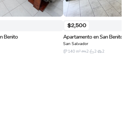
$2,500
n Benito
Apartamento en San Benito
San Salvador
140
m²
·
2
·
2
·
2