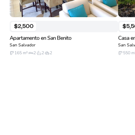
$2,500
$5,
Apartamento en San Benito
Casa en
San Salvador
San Sal
165
m²
·
2
·
2
·
2
550
m