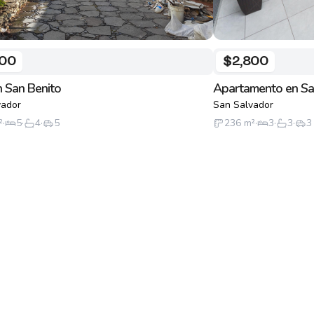
500
$2,800
 San Benito
Apartamento en Sa
vador
San Salvador
²
·
5
·
4
·
5
236
m²
·
3
·
3
·
3