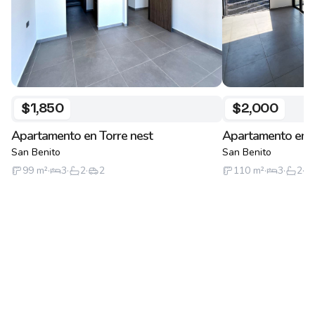
$1,850
$2,000
Apartamento en Torre nest
Apartamento en T
San Benito
San Benito
99
m²
·
3
·
2
·
2
110
m²
·
3
·
2
·