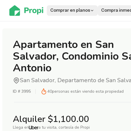
Comprar en planos
Compra inmed
Apartamento en San
Salvador, Condominio S
Antonio
San Salvador, Departamento de San Salv
ID #
3995
40
personas están viendo esta propiedad
Alquiler
$1,100.00
Llega en
a tu visita, cortesía de Propi