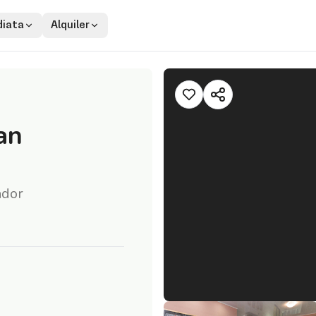
iata
Alquiler
an
ador