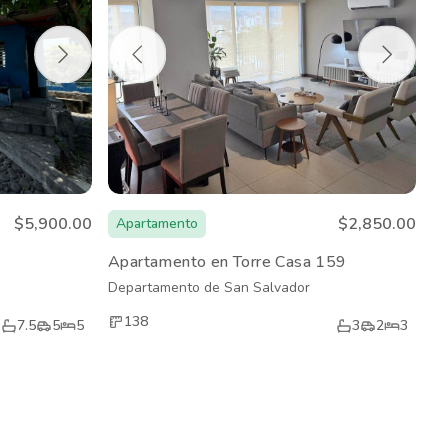
$5,900.00
$2,850.00
Apartamento
Apartamento en Torre Casa 159
Departamento de San Salvador
138
7.5
5
5
3
2
3