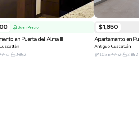
600
$1,650
Buen Precio
ento en Puerta del Alma III
Apartamento en Pue
Cuscatlán
Antiguo Cuscatlán
²
·
3
·
3
·
2
105
m²
·
2
·
2
·
2