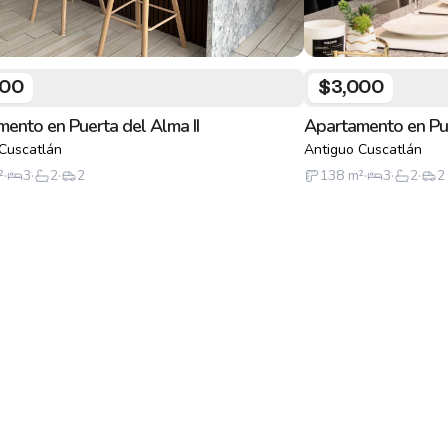
000
$3,000
ento en Puerta del Alma II
Apartamento en Pue
Cuscatlán
Antiguo Cuscatlán
²
·
3
·
2
·
2
138
m²
·
3
·
2
·
2