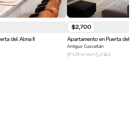
$2,700
rta del Alma II
Apartamento en Puerta del Alma
Antiguo Cuscatlán
138
m²
·
3
·
2
·
2