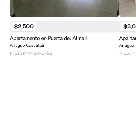
$2,500
$3,
Apartamento en Puerta del Alma II
Apartam
Antiguo Cuscatlán
Antiguo 
110
m²
·
2
·
2
·
2
160
m