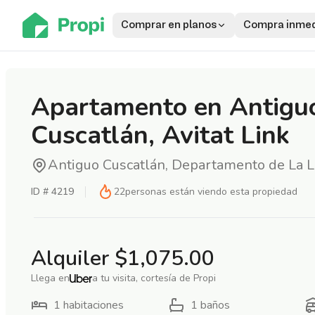
Comprar en planos
Compra inmed
Apartamento en Antigu
Cuscatlán, Avitat Link
Antiguo Cuscatlán, Departamento de La L
ID #
4219
22
personas están viendo esta propiedad
Alquiler
$1,075.00
Llega en
a tu visita, cortesía de Propi
1
habitaciones
1
baños