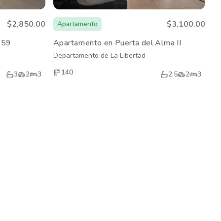
$2,850.00
$3,100.00
Apartamento
159
Apartamento en Puerta del Alma II
Departamento de La Libertad
140
3
2
3
2.5
2
3