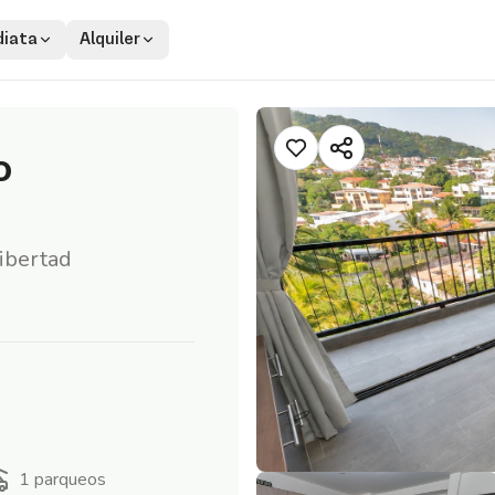
iata
Alquiler
o
ibertad
1
parqueos