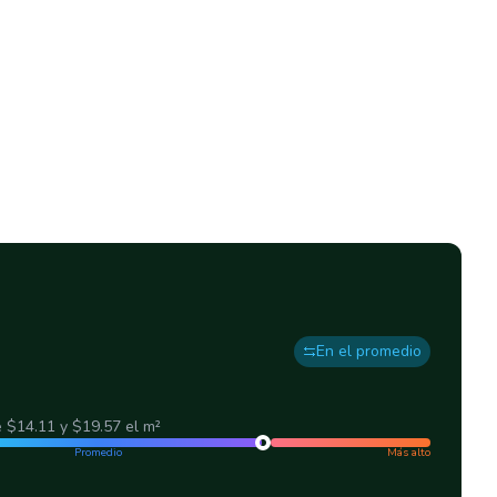
En el promedio
e
$14.11
y
$19.57
el m²
Promedio
Más alto