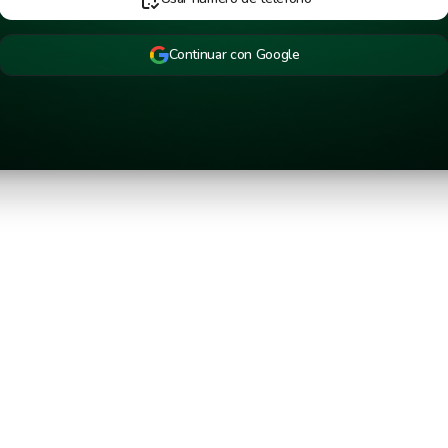
Continuar con Google