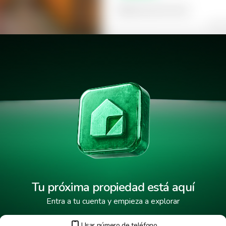
Selecciona la hora
No ha
za
Tu próxima propiedad está aquí
Entra a tu cuenta y empieza a explorar
Usar número de teléfono