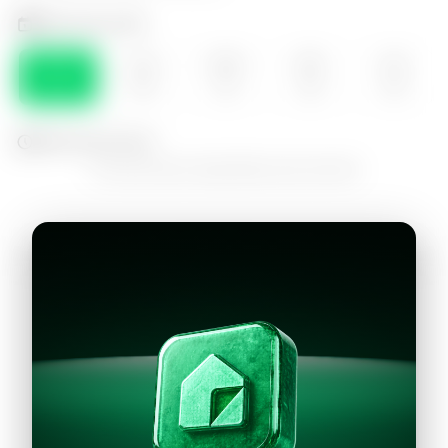
Selecciona el día
DOM
LUN
MAR
MIE
JUE
09
10
11
12
13
Selecciona la hora
No hay horarios disponibles para este día
Continuar