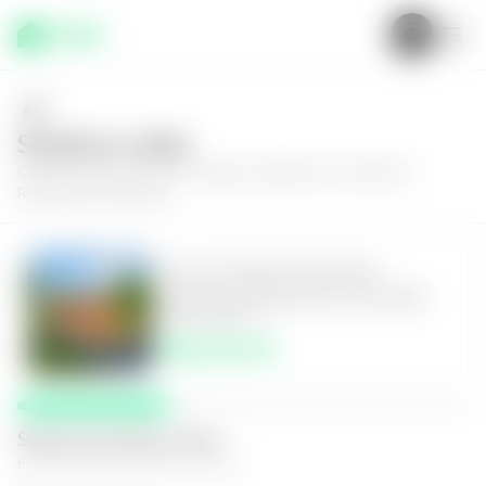
Solícita tu visita
Conoce más de
Casa en Antigua Guatemala, Condominio
Residencial Villa Nela
Casa en Antigua Guatemala,
Condominio Residencial Villa Nela
4
4.5
309
m²
$985,000.00
Selecciona fecha y hora
El espacio que mejor te funcione