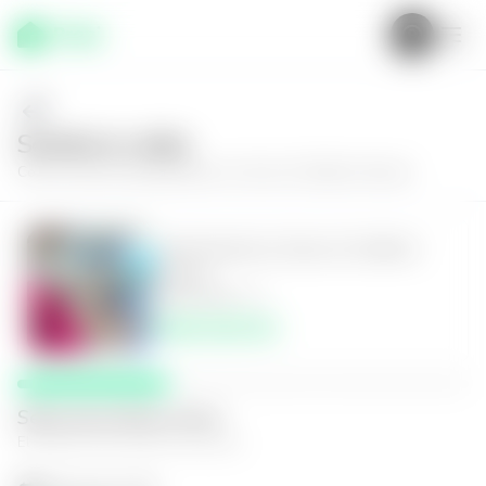
Solícita tu visita
Conoce más de
Apartamento en Zona 10, Edificio Monad
Apartamento en Zona 10, Edificio
Monad
3
3.5
232
m²
$495,500.00
Selecciona fecha y hora
El espacio que mejor te funcione