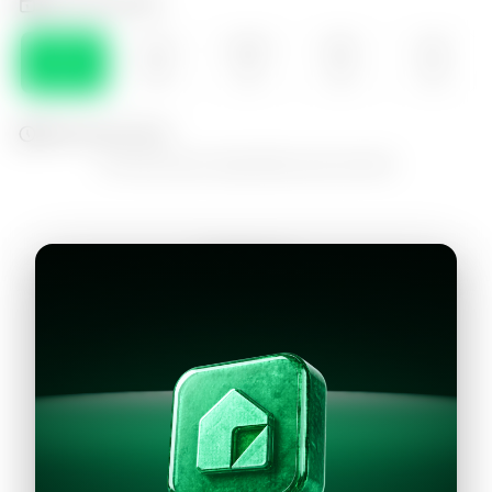
Selecciona el día
DOM
LUN
MAR
MIE
JUE
09
10
11
12
13
Selecciona la hora
No hay horarios disponibles para este día
Continuar