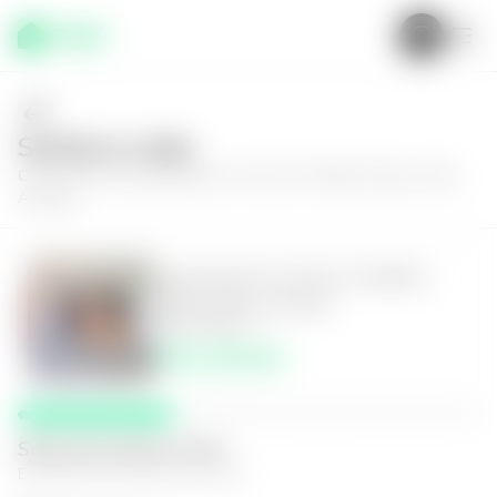
Solícita tu visita
Conoce más de
Apartamento en Zona 14, Edificio Reserva 5ta.
Avenida
Apartamento en Zona 14, Edificio
Reserva 5ta. Avenida
1
1.5
60
m²
$207,000.00
Selecciona fecha y hora
El espacio que mejor te funcione