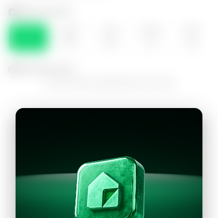
Selecciona el día
SÁB
DOM
LUN
MAR
MIE
08
09
10
11
12
Selecciona la hora
No hay horarios disponibles para este día
Continuar