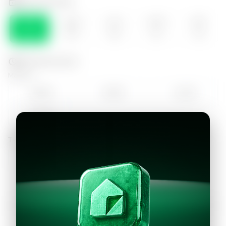
Selecciona el día
SÁB
DOM
LUN
MAR
MIE
08
09
10
11
12
Selecciona la hora
Mañana
09:00
10:00
11:00
12:00
Tarde
13:00
Continuar