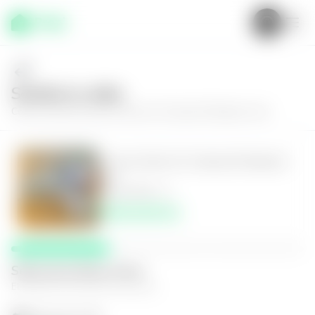
Solícita tu visita
Conoce más de
Casa en Zona 15, Colonia El Maestro Uno
Casa en Zona 15, Colonia El Maestro
Uno
3
3.5
255
m²
$950,000.00
Selecciona fecha y hora
El espacio que mejor te funcione