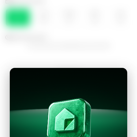
Selecciona el día
DOM
LUN
MAR
MIE
JUE
09
10
11
12
13
Selecciona la hora
No hay horarios disponibles para este día
Continuar