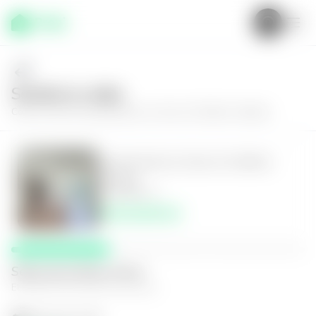
Solícita tu visita
Conoce más de
Apartamento en Zona 10, Edificio Habitat
Apartamento en Zona 10, Edificio
Habitat
2
2
96
m²
$230,000.00
Selecciona fecha y hora
El espacio que mejor te funcione