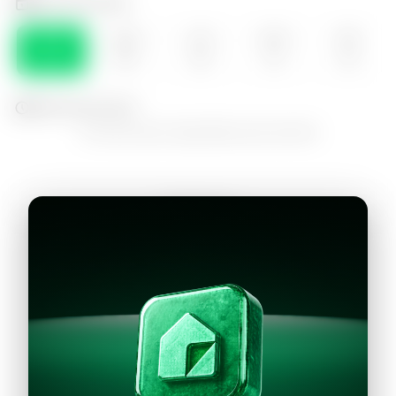
Selecciona el día
SÁB
DOM
LUN
MAR
MIE
08
09
10
11
12
Selecciona la hora
No hay horarios disponibles para este día
Continuar