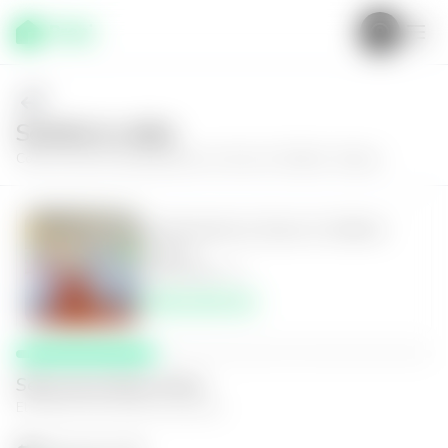
Solícita tu visita
Conoce más de
Apartamento en Zona 14, Edificio Tadeus
Apartamento en Zona 14, Edificio
Tadeus
3
3.5
342
m²
$450,000.00
Selecciona fecha y hora
El espacio que mejor te funcione