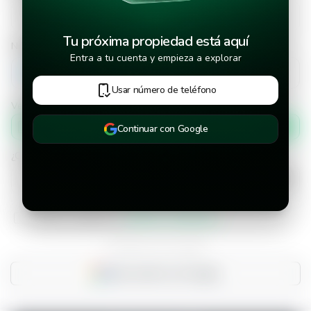
Tu próxima propiedad está aquí
Número de teléfono
Entra a tu cuenta y empieza a explorar
+502
Usar número de teléfono
Verificar número de teléfono por
Mensaje de texto
Continuar con Google
¿Cuándo deseas mudarte a la propiedad?
He leído y aceptado los
términos y condiciones
¿Ya tienes una cuenta?
Inicia sesión con Google