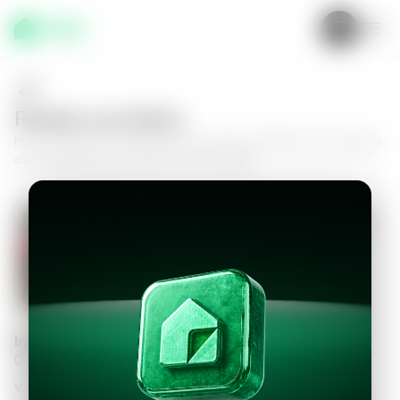
Realiza una oferta
Haz tu oferta por
Apartamento en Zona 16, Edificio Zen Cayalá
y
da el siguiente paso hacia tu nuevo hogar.
Apartamento en Zona 16, Edificio Zen
Cayalá
2
3.5
163
m²
$375,000.00
Información personal
Completa los datos para continuar
Valor a ofertar