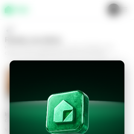
Realiza una oferta
Haz tu oferta por
Apartamento en Zona 15, Edificio Torre
Caprese
y da el siguiente paso hacia tu nuevo hogar.
Apartamento en Zona 15, Edificio
Torre Caprese
3
3.5
264
m²
$640,000.00
Información personal
Completa los datos para continuar
Valor a ofertar