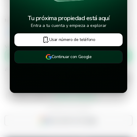
Tu próxima propiedad está aquí
Número de teléfono
Entra a tu cuenta y empieza a explorar
+502
Usar número de teléfono
Verificar número de teléfono por
Mensaje de texto
Continuar con Google
¿Cuándo deseas mudarte a la propiedad?
He leído y aceptado los
términos y condiciones
¿Ya tienes una cuenta?
Inicia sesión con Google