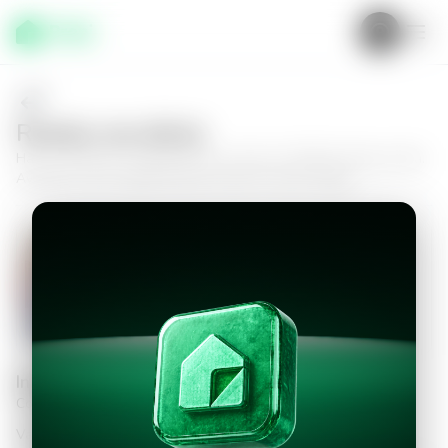
Realiza una oferta
Haz tu oferta por
Apartamento en Zona 14, Edificio Reserva 5ta.
Avenida
y da el siguiente paso hacia tu nuevo hogar.
Apartamento en Zona 14, Edificio
Reserva 5ta. Avenida
1
1.5
60
m²
$207,000.00
Información personal
Completa los datos para continuar
Valor a ofertar