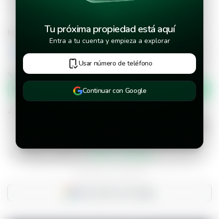
Tu próxima propiedad está aquí
Número de teléfono
Entra a tu cuenta y empieza a explorar
+502
Usar número de teléfono
Verificar número de teléfono por
Mensaje de texto
Continuar con Google
¿Cuándo deseas mudarte a la propiedad?
He leído y aceptado los
términos y condiciones
¿Ya tienes una cuenta?
Inicia sesión con Google