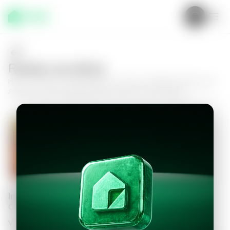
Realiza una oferta
Haz tu oferta por
Apartamento en Zona 14, Edificio Premier Las
Americas
y da el siguiente paso hacia tu nuevo hogar.
Apartamento en Zona 14, Edificio
Premier Las Americas
4
4.5
609
m²
$940,000.00
Información personal
Completa los datos para continuar
Valor a ofertar