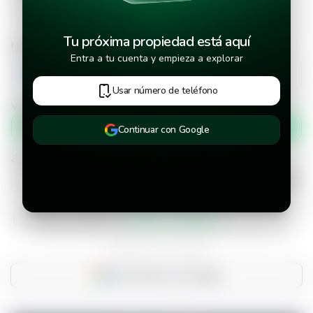
Tu próxima propiedad está aquí
Número de teléfono
Entra a tu cuenta y empieza a explorar
+502
Usar número de teléfono
Verificar número de teléfono por
Mensaje de texto
Continuar con Google
¿Cuándo deseas mudarte a la propiedad?
He leído y aceptado los
términos y condiciones
¿Ya tienes una cuenta?
Inicia sesión con Google