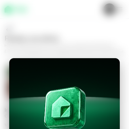
Realiza una oferta
Haz tu oferta por
Casa en Zona 16, Condominio Residencial
Encinos de Cayalá III
y da el siguiente paso hacia tu nuevo hogar.
Casa en Zona 16, Condominio
Residencial Encinos de Cayalá III
5
5.5
809
m²
$1,700,000.00
Información personal
Completa los datos para continuar
Valor a ofertar