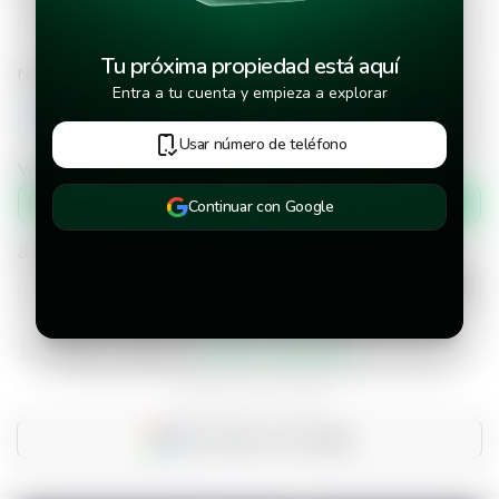
Tu próxima propiedad está aquí
Número de teléfono
Entra a tu cuenta y empieza a explorar
+502
Usar número de teléfono
Verificar número de teléfono por
Mensaje de texto
Continuar con Google
¿Cuándo deseas mudarte a la propiedad?
He leído y aceptado los
términos y condiciones
¿Ya tienes una cuenta?
Inicia sesión con Google