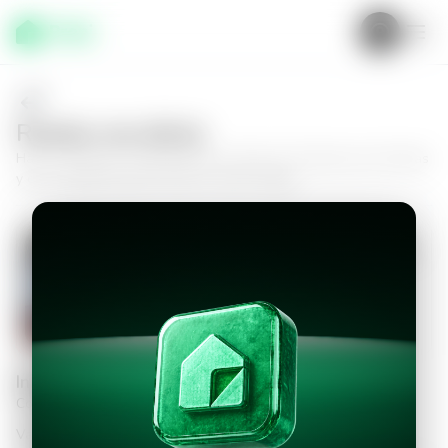
Realiza una oferta
Haz tu oferta por
Apartamento en Zona 14, Colonia Las Conchas
y da el siguiente paso hacia tu nuevo hogar.
Apartamento en Zona 14, Colonia Las
Conchas
2
2.5
160
m²
$245,000.00
Información personal
Completa los datos para continuar
Valor a ofertar